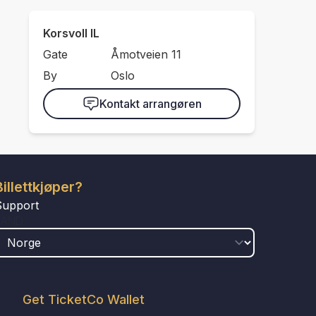
Korsvoll IL
Gate
Åmotveien 11
By
Oslo
Kontakt arrangøren
Billettkjøper?
Support
LAND
Get TicketCo Wallet