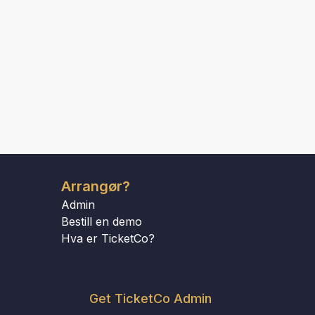
Arrangør?
Admin
Bestill en demo
Hva er TicketCo?
Get TicketCo Admin