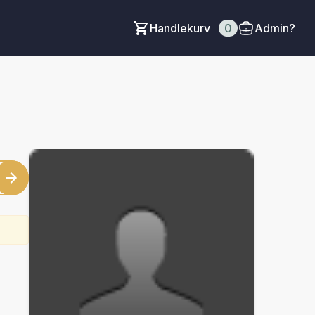
Handlekurv
0
Admin?